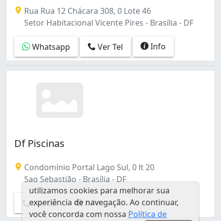
Referência em Brasília, somos especialistas na construç
Rua Rua 12 Chácara 308, 0 Lote 46
Setor Habitacional Vicente Pires - Brasília - DF
Info
Whatsapp
Ver Tel
Df Piscinas
Condomínio Portal Lago Sul, 0 lt 20
Sao Sebastião - Brasília - DF
utilizamos cookies para melhorar sua
experiência de navegação. Ao continuar,
Info
Ver Tel
você concorda com nossa
Política de