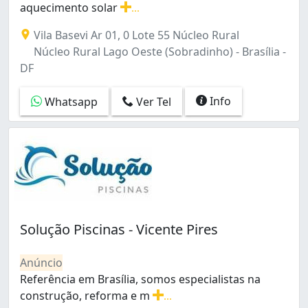
aquecimento solar
...
Sobradinho (7)
Construção e reforma de piscina em vinil e azulejo, aqu
Taguatinga (6)
Vila Basevi Ar 01, 0 Lote 55 Núcleo Rural
Taguatinga Norte (1)
Núcleo Rural Lago Oeste (Sobradinho) - Brasília -
Taguatinga Norte (Taguatinga) (1)
DF
Taguatinga Sul (Taguatinga) (2)
Zona Industrial (1)
Info
Whatsapp
Ver Tel
Solução Piscinas - Vicente Pires
Anúncio
Referência em Brasília, somos especialistas na
construção, reforma e m
...