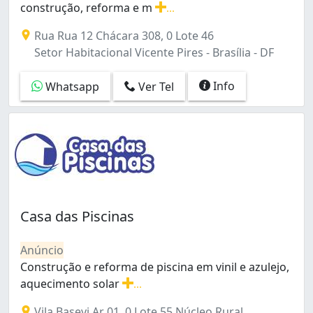
construção, reforma e m
...
Sobradinho (7)
Referência em Brasília, somos especialistas na construç
Taguatinga (6)
Rua Rua 12 Chácara 308, 0 Lote 46
Taguatinga Norte (1)
Setor Habitacional Vicente Pires - Brasília - DF
Taguatinga Norte (Taguatinga) (1)
Taguatinga Sul (Taguatinga) (2)
Info
Whatsapp
Ver Tel
Zona Industrial (1)
Casa das Piscinas
Anúncio
Construção e reforma de piscina em vinil e azulejo,
aquecimento solar
...
Construção e reforma de piscina em vinil e azulejo, aqu
Vila Basevi Ar 01, 0 Lote 55 Núcleo Rural