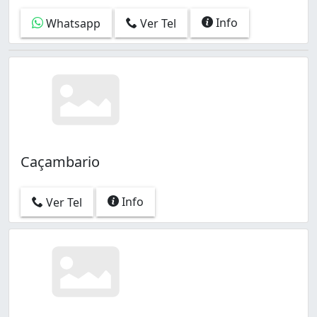
Info
Whatsapp
Ver Tel
Caçambario
Info
Ver Tel