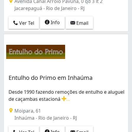
Avenida Canal Arroio Pavuna, 0 qd 3 lt 2
Jacarepaguá - Rio de Janeiro - RJ
Info
Ver Tel
Email
Entulho do Primo em Inhaúma
Desde 1990 fazendo remoções de entulho e aluguel
de caçambas estacioná
...
Desde 1990 fazendo remoções de entulho e aluguel de 
Moipara, 61
Inhaúma - Rio de Janeiro - RJ
Info