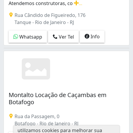
Atendemos construtoras, co
...
Vidigal (1)
Alugamos caçambas para remoção de entulhos. Atende
Vila Valqueire (1)
Rua Cândido de Figueiredo, 176
Tanque - Rio de Janeiro - RJ
Info
Whatsapp
Ver Tel
Montalto Locação de Caçambas em
Botafogo
Rua da Passagem, 0
Botafogo - Rio de Janeiro - RJ
utilizamos cookies para melhorar sua