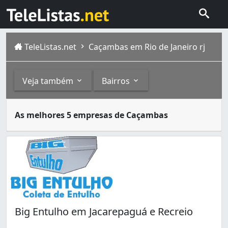
TeleListas.net
Caçambas em Rio de Janeiro rj
Veja também
Bairros
Caçambas são grandes reservatórios de metal que servem 
Outros
Bairros
As melhores 5 empresas de Caçambas
A cidade do Rio de Janeiro capital do estado homônimo fi
Coleta de Entulho (1)
Anil (1)
Limpeza Pós Obra (1)
Bonsucesso (6)
Botafogo (1)
Cachambi (1)
Campo Grande (2)
Cascadura (1)
Centro (2)
Big Entulho em Jacarepaguá e Recreio
Cordovil (1)