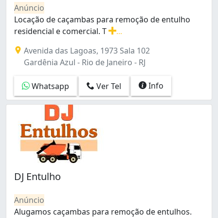
Freguesia (Jacarepaguá) (1)
Anúncio
Galeão (4)
Locação de caçambas para remoção de entulho
Gardênia Azul (2)
residencial e comercial. T
...
Inhaúma (3)
Locação de caçambas para remoção de entulho residenci
Avenida das Lagoas, 1973 Sala 102
Jacarepaguá (2)
Gardênia Azul - Rio de Janeiro - RJ
Jacarezinho (1)
Jacaré (1)
Info
Whatsapp
Ver Tel
Manguinhos (1)
Penha Circular (1)
Piedade (1)
Pilares (1)
Praça Seca (1)
Recreio dos Bandeirantes (2)
Santo Cristo (1)
Senador Camará (1)
DJ Entulho
Tanque (1)
Taquara (1)
Anúncio
Tijuca (1)
Alugamos caçambas para remoção de entulhos.
Vargem Grande (3)