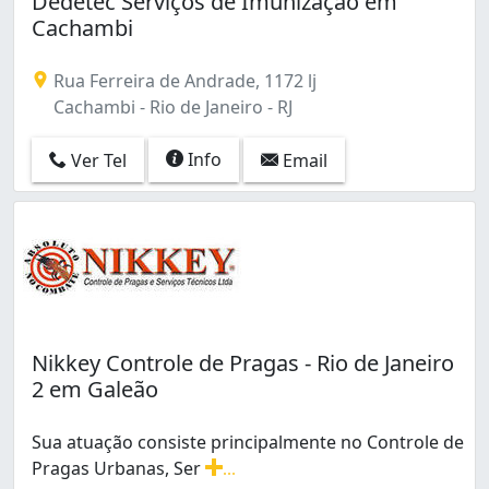
Dedetec Serviços de Imunização em
Benfica (2)
Cachambi
Bento Ribeiro (1)
Bonsucesso (7)
Rua Ferreira de Andrade, 1172 lj
Botafogo (1)
Cachambi - Rio de Janeiro - RJ
Braz de Pina (5)
Cachambi (2)
Info
Ver Tel
Email
Caju (2)
Campinho (1)
Campo Grande (14)
Cascadura (5)
Centro (26)
Cidade Nova (4)
Cidade de Deus (1)
Coelho Neto (2)
Nikkey Controle de Pragas - Rio de Janeiro
Colégio (2)
2 em Galeão
Copacabana (5)
Cordovil (4)
Sua atuação consiste principalmente no Controle de
Cosme Velho (1)
Pragas Urbanas, Ser
...
Cosmos (3)