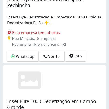
Olaria (8)
Pechincha
Oswaldo Cruz (1)
Paciência (1)
Insect Bye Dedetização e Limpeza de Caixas D'água.
Padre Miguel (6)
Dedetizadora Rj, De
...
Parada de Lucas (4)
Insect Bye Dedetização e Limpeza de Caixas D'água. Ded
Pechincha (6)
Esta empresa tem ofertas.
Pedra de Guaratiba (1)
Rua Mirataia, 8 Empresa
Penha (5)
Pechincha - Rio de Janeiro - RJ
Penha Circular (12)
Piedade (3)
Info
Whatsapp
Ver Tel
Pilares (3)
Praça Seca (6)
Praça da Bandeira (15)
Quintino Bocaiúva (7)
Ramos (3)
Realengo (18)
Recreio dos Bandeirantes (7)
Inset Elite 1000 Dedetização em Campo
Riachuelo (1)
Grande
Rio Comprido (6)