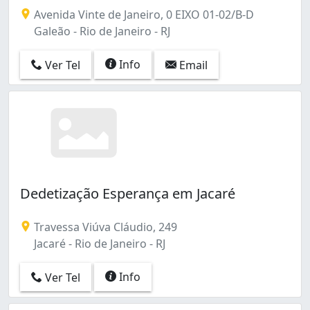
Sua atuação consiste principalmente no Controle de Pra
Curicica (6)
Avenida Vinte de Janeiro, 0 EIXO 01-02/B-D
Del Castilho (2)
Galeão - Rio de Janeiro - RJ
Deodoro (1)
Encantado (3)
Info
Ver Tel
Email
Engenho Novo (14)
Engenho da Rainha (4)
Engenho de Dentro (4)
Estácio (7)
Freguesia (Ilha do Governador) (2)
Freguesia (Jacarepaguá) (3)
Galeão (1)
Dedetização Esperança em Jacaré
Gamboa (7)
Gardênia Azul (1)
Travessa Viúva Cláudio, 249
Glória (1)
Jacaré - Rio de Janeiro - RJ
Guadalupe (4)
Guaratiba (2)
Info
Ver Tel
Higienópolis (2)
Inhaúma (6)