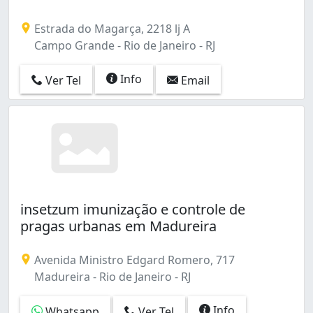
Rocha Miranda (4)
Estrada do Magarça, 2218 lj A
Sampaio (4)
Campo Grande - Rio de Janeiro - RJ
Santa Cruz (5)
Santa Teresa (1)
Info
Santo Cristo (7)
Ver Tel
Email
Santíssimo (1)
Saúde (2)
Senador Camará (3)
Senador Vasconcelos (4)
Sepetiba (2)
São Cristóvão (8)
Tanque (2)
insetzum imunização e controle de
Taquara (11)
pragas urbanas em Madureira
Tauá (4)
Tijuca (5)
Avenida Ministro Edgard Romero, 717
Tomás Coelho (3)
Madureira - Rio de Janeiro - RJ
Vargem Pequena (2)
Vaz Lobo (2)
Info
Whatsapp
Ver Tel