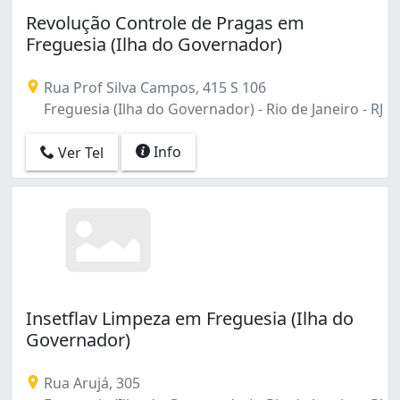
Barra de Guaratiba (1)
Revolução Controle de Pragas em
Benfica (2)
Freguesia (Ilha do Governador)
Bento Ribeiro (1)
Bonsucesso (7)
Rua Prof Silva Campos, 415 S 106
Botafogo (1)
Freguesia (Ilha do Governador) - Rio de Janeiro - RJ
Braz de Pina (5)
Cachambi (2)
Info
Ver Tel
Caju (2)
Campinho (1)
Campo Grande (14)
Cascadura (5)
Centro (26)
Cidade Nova (4)
Cidade de Deus (1)
Coelho Neto (2)
Insetflav Limpeza em Freguesia (Ilha do
Colégio (2)
Governador)
Copacabana (5)
Cordovil (4)
Rua Arujá, 305
Cosme Velho (1)