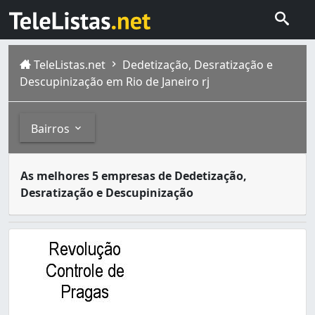
TeleListas.net
Dedetização, Desratização e
Descupinização em Rio de Janeiro rj
Bairros
Dedetizadoras são empresas especializadas no serviço de
Bairros
As melhores 5 empresas de Dedetização,
A cidade do Rio de Janeiro capital do estado homônimo fi
Desratização e Descupinização
Abolição (2)
Anchieta (6)
Andaraí (2)
Anil (4)
Bancários (1)
Bangu (5)
Barra da Tijuca (7)