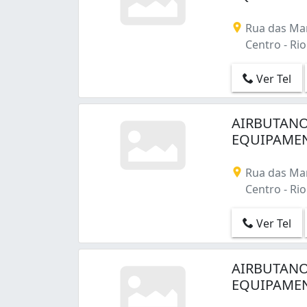
Honório Gurgel (1)
Humaitá (1)
Rua das Mar
Inhaúma (10)
Centro - Rio 
Inhoaíba (2)
Irajá (12)
Ver Tel
Itanhangá (2)
Jacarepaguá (33)
Jacarezinho (1)
AIRBUTANO
Jardim América (4)
EQUIPAMEN
Jardim Carioca (1)
Jardim Guanabara (1)
Rua das Mar
Jardim Sulacap (13)
Centro - Rio 
Leblon (6)
Madureira (4)
Ver Tel
Magalhães Bastos (2)
Manguinhos (5)
Maracanã (11)
AIRBUTANO
Marechal Hermes (8)
EQUIPAMEN
Maria da Graça (2)