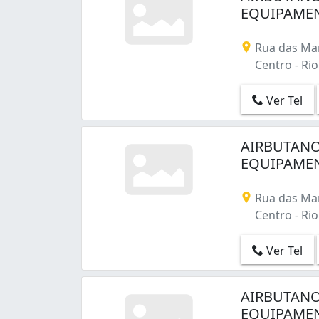
EQUIPAMEN
Copacabana (9)
Cordovil (5)
Cosmos (20)
Rua das Mar
Curicica (3)
Centro - Rio 
Del Castilho (3)
Deodoro (3)
Ver Tel
Engenheiro Leal (1)
Engenho Novo (4)
AIRBUTANO
Engenho da Rainha (1)
EQUIPAMEN
Engenho de Dentro (6)
Estácio (1)
Rua das Mar
Flamengo (9)
Centro - Rio 
Freguesia (Jacarepaguá) (6)
Gardênia Azul (2)
Ver Tel
Grajaú (19)
Guadalupe (1)
Guaratiba (7)
AIRBUTANO
Higienópolis (16)
EQUIPAMEN