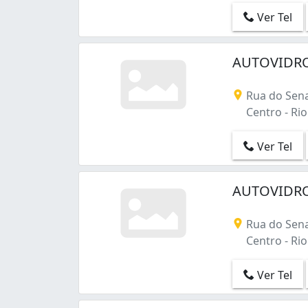
Ramos (14)
Ver Tel
Realengo (9)
Recreio dos Bandeirantes (32)
AUTOVIDRO
Riachuelo (1)
Ribeira (1)
Rio Comprido (1)
Rua do Sena
Rocha (2)
Centro - Rio 
Rocha Miranda (6)
Sampaio (3)
Ver Tel
Santa Cruz (14)
Santo Cristo (1)
AUTOVIDRO
Santíssimo (2)
Saúde (2)
Rua do Sena
Senador Camará (8)
Centro - Rio 
Senador Vasconcelos (6)
São Cristóvão (47)
Ver Tel
São Francisco Xavier (1)
Tanque (4)