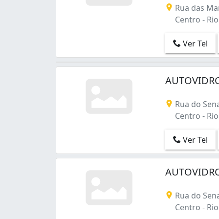
Moneró (1)
Rua das Mar
Méier (5)
Centro - Rio 
Olaria (17)
Oswaldo Cruz (10)
Ver Tel
Paciência (3)
Padre Miguel (7)
Parada de Lucas (6)
AUTOVIDRO
Parque Anchieta (2)
Pavuna (9)
Rua do Sena
Pechincha (7)
Centro - Rio 
Pedra de Guaratiba (2)
Penha (35)
Ver Tel
Penha Circular (41)
Piedade (6)
Pilares (5)
AUTOVIDRO
Praia da Bandeira (1)
Praça Seca (3)
Rua do Sena
Praça da Bandeira (13)
Centro - Rio 
Quintino Bocaiúva (5)