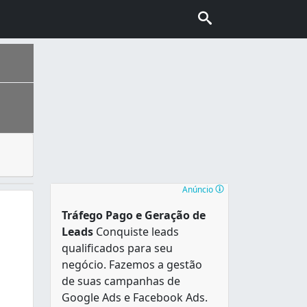
s que são, ou contém, profissionais licenciados que se esp
ais escolhida pelo turismo internacional no Brasil, conhec
os financeiros, escritórios e comércios. Também existem ed
Anúncio
arioca, Livramento, Praça XV e Uruguaiana e limita-se com o
Tráfego Pago e Geração de
Leads
Conquiste leads
os e muito famosos, como Cinema Odeon, o Teatro Municipal,
qualificados para seu
negócio. Fazemos a gestão
de suas campanhas de
Google Ads e Facebook Ads.