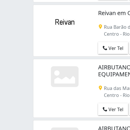
Benfica (4)
Bento Ribeiro (6)
Reivan em 
Bonsucesso (36)
Botafogo (14)
Rua Barão de
Braz de Pina (36)
Centro - Rio 
Cachambi (9)
Cacuia (1)
Ver Tel
Camorim (4)
Campo Grande (71)
Campo dos Afonsos (4)
AIRBUTANO
Cascadura (9)
EQUIPAMEN
Catete (1)
Cavalcanti (2)
Rua das Mar
Centro (45)
Centro - Rio 
Cidade Nova (4)
Cidade de Deus (1)
Ver Tel
Cocotá (2)
Coelho Neto (3)
AIRBUTANO
Colégio (4)