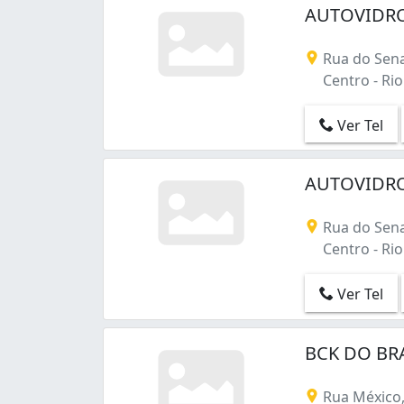
Taquara (32)
AUTOVIDRO
Tauá (7)
Tijuca (11)
Rua do Sena
Todos os Santos (3)
Centro - Rio 
Turiaçu (7)
Urca (1)
Ver Tel
Vargem Pequena (12)
Vaz Lobo (2)
Vigário Geral (3)
AUTOVIDRO
Vila Isabel (21)
Vila Valqueire (5)
Rua do Sena
Vila da Penha (2)
Centro - Rio 
Vista Alegre (8)
Ver Tel
BCK DO BRA
Rua México,