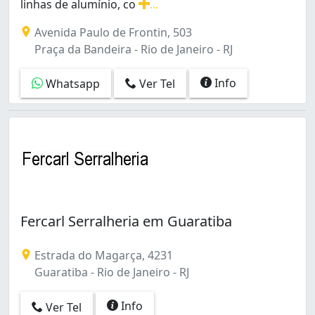
Inhoaíba (3)
linhas de alumínio, co
...
Irajá (3)
Serviços de serralheria de alumínio em todas as linhas
Avenida Paulo de Frontin, 503
Itanhangá (7)
Praça da Bandeira - Rio de Janeiro - RJ
Jacarepaguá (12)
Jacaré (4)
Info
Whatsapp
Ver Tel
Jardim América (1)
Jardim Carioca (1)
Jardim Guanabara (1)
Jardim Sulacap (1)
Laranjeiras (1)
Leblon (1)
Lins de Vasconcelos (2)
Madureira (6)
Fercarl Serralheria em Guaratiba
Mangueira (4)
Manguinhos (6)
Maracanã (2)
Estrada do Magarça, 4231
Marechal Hermes (4)
Guaratiba - Rio de Janeiro - RJ
Maria da Graça (1)
Maré (4)
Info
Ver Tel