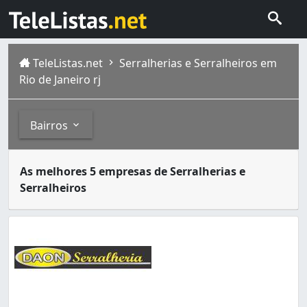
TeleListas.net
Serralherias e Serralheiros em
Rio de Janeiro rj
Bairros
Serralheiros são artesãos responsáveis por formar e mold
Bairros
As melhores 5 empresas de Serralherias e
A cidade do Rio de Janeiro capital do estado homônimo fi
Serralheiros
Guaratiba
é um bairro da Zona Oeste da cidade do Rio de
Abolição (1)
Anchieta (2)
Anil (5)
Bangu (13)
Barra da Tijuca (4)
Barros Filho (2)
Benfica (5)