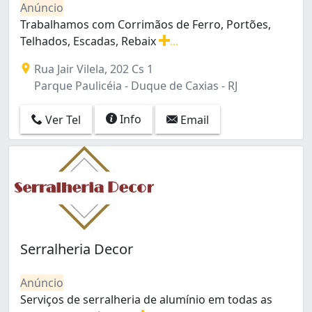
Anúncio
Costa Barros (2)
Trabalhamos com Corrimãos de Ferro, Portões,
Curicica (7)
Telhados, Escadas, Rebaix
...
Del Castilho (2)
Trabalhamos com Corrimãos de Ferro, Portões, Telhado
Encantado (6)
Rua Jair Vilela, 202 Cs 1
Engenheiro Leal (1)
Parque Paulicéia - Duque de Caxias - RJ
Engenho Novo (2)
Engenho de Dentro (2)
Info
Ver Tel
Email
Estácio (3)
Flamengo (1)
Freguesia (Ilha do Governador) (5)
Freguesia (Jacarepaguá) (4)
Galeão (2)
Gardênia Azul (6)
Grajaú (3)
Guaratiba (2)
Serralheria Decor
Gávea (3)
Higienópolis (3)
Anúncio
Inhaúma (6)
Serviços de serralheria de alumínio em todas as