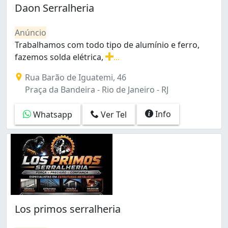
Bento Ribeiro (2)
Daon Serralheria
Bonsucesso (20)
Botafogo (6)
Anúncio
Braz de Pina (7)
Trabalhamos com todo tipo de alumínio e ferro,
Cachambi (5)
fazemos solda elétrica,
...
Cacuia (3)
Trabalhamos com todo tipo de alumínio e ferro, fazemo
Rua Barão de Iguatemi, 46
Campinho (1)
Praça da Bandeira - Rio de Janeiro - RJ
Campo Grande (22)
Cascadura (1)
Info
Whatsapp
Ver Tel
Catete (1)
Catumbi (1)
Cavalcanti (2)
Centro (10)
Cidade Nova (1)
Cidade de Deus (6)
Colégio (1)
Copacabana (12)
Los primos serralheria
Cordovil (6)
Cosmos (3)