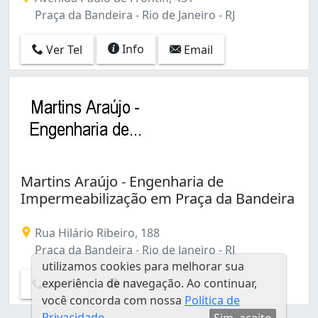
Higienópolis (1)
Praça da Bandeira - Rio de Janeiro - RJ
Jacaré (1)
Lagoa (1)
Info
Ver Tel
Email
Madureira (1)
Marechal Hermes (1)
Méier (2)
Olaria (1)
Paciência (1)
Padre Miguel (1)
Pechincha (2)
Martins Araújo - Engenharia de
Penha Circular (5)
Impermeabilização em Praça da Bandeira
Pilares (1)
Praça da Bandeira (3)
Rua Hilário Ribeiro, 188
Ramos (3)
Praça da Bandeira - Rio de Janeiro - RJ
Recreio dos Bandeirantes (1)
utilizamos cookies para melhorar sua
Rio Comprido (5)
experiência de navegação. Ao continuar,
Info
Ver Tel
Santa Cruz (1)
você concorda com nossa
Política de
Santa Teresa (2)
Privacidade