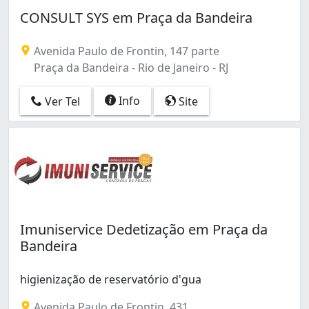
Benfica (2)
CONSULT SYS em Praça da Bandeira
Bonsucesso (2)
Botafogo (1)
Avenida Paulo de Frontin, 147 parte
Braz de Pina (6)
Praça da Bandeira - Rio de Janeiro - RJ
Cachambi (1)
Caju (1)
Info
Ver Tel
Site
Campo Grande (9)
Cascadura (2)
Centro (11)
Cocotá (1)
Coelho Neto (1)
Copacabana (1)
Cordovil (1)
Engenho Novo (3)
Imuniservice Dedetização em Praça da
Engenho da Rainha (1)
Bandeira
Freguesia (Ilha do Governador) (1)
Freguesia (Jacarepaguá) (2)
higienização de reservatório d'gua
Guadalupe (1)
Guaratiba (2)
Avenida Paulo de Frontin, 431