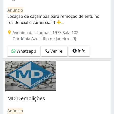
Cacuia (1)
Campo Grande (2)
Anúncio
Centro (2)
Locação de caçambas para remoção de entulho
Cidade Nova (1)
residencial e comercial. T
...
Cordovil (1)
Locação de caçambas para remoção de entulho residenci
Avenida das Lagoas, 1973 Sala 102
Del Castilho (1)
Gardênia Azul - Rio de Janeiro - RJ
Engenho Novo (1)
Engenho de Dentro (1)
Info
Whatsapp
Ver Tel
Galeão (3)
Gamboa (1)
Gardênia Azul (2)
Higienópolis (1)
Inhaúma (9)
Irajá (1)
Itanhangá (1)
Jacarepaguá (2)
MD Demolições
Jacarezinho (1)
Jacaré (1)
Anúncio
Jardim Sulacap (2)