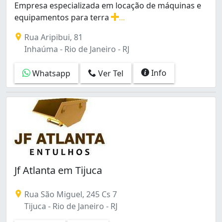
Empresa especializada em locação de máquinas e
Manguinhos (1)
equipamentos para terra
...
Méier (1)
Empresa especializada em locação de máquinas e equipa
Olaria (1)
Rua Aripibui, 81
Penha (1)
Inhaúma - Rio de Janeiro - RJ
Piedade (1)
Pilares (1)
Info
Whatsapp
Ver Tel
Ramos (1)
Realengo (1)
Recreio dos Bandeirantes (2)
Rocha (1)
Rocha Miranda (3)
Santa Cruz (1)
Santo Cristo (1)
Senador Camará (2)
Jf Atlanta em Tijuca
Tanque (1)
Taquara (3)
Rua São Miguel, 245 Cs 7
Tijuca (3)
Tijuca - Rio de Janeiro - RJ
Vargem Grande (1)