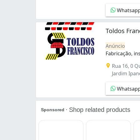
Guará (2)
Whatsap
Guará II (3)
Norte (Águas Claras) (1)
Núcleo Bandeirante (6)
Toldos Fran
Paranoá (1)
Park Way (1)
Anúncio
Planaltina (1)
Fabricação, i
Recanto das Emas (1)
Fabricação, in
Riacho Fundo (1)
Rua 16, 0 Qu
Samambaia (1)
Jardim Ipan
Samambaia Sul (Samambaia) (2)
Santa Maria (1)
Whatsap
Setor Central (Gama) (1)
Setor Econômico de Sobradinho (Sobrad
Setor Habitacional Arniqueira (Águas Cla
Setor Habitacional Vicente Pires (1)
Setor Norte (Gama) (1)
Setor Sudoeste (1)
Setor Sul (Gama) (1)