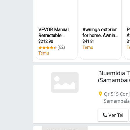
Sobradinho (7)
Taguatinga (23)
Taguatinga Norte (1)
Taguatinga Sul (Taguatinga) (1)
Zona Industrial (2)
Águas Claras (2)
Área de Desenvolvimento Econômico (Águ
Bluemídia 
(Samambai
Qr 515 Conj
Samambaia S
Ver Tel