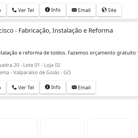
Info
p
Ver Tel
Email
Site
cisco - Fabricação, Instalação e Reforma
nstalação e reforma de toldos. Fazemos orçamento gratuito
stalação e reforma de toldos. Fazemos orçamento gratuito. 
adra 20 - Lote 01 - Loja 02
ema - Valparaíso de Goiás - GO
Info
p
Ver Tel
Email
inho) (1)
ras) (2)