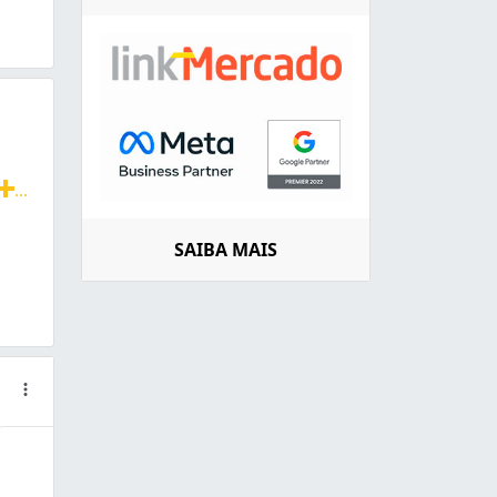
...
Parcelamos no cartão de crédito. Trabalhamos com toldos re
SAIBA MAIS