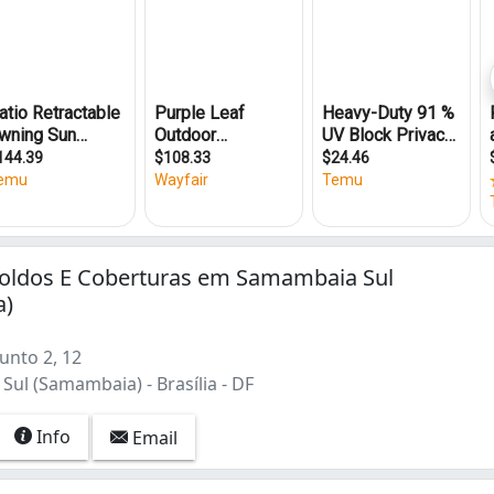
as Claras) (2)
Toldos E Coberturas em Samambaia Sul
a)
unto 2, 12
ul (Samambaia) - Brasília - DF
Info
Email