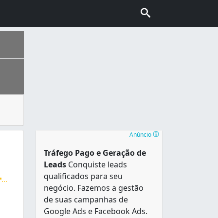
odendo ser instalados para bloquear a luz, proteger da chuv
 de sotaques do Nordeste, Sudeste, Norte e Sul do país e a
Anúncio
Tráfego Pago e Geração de
Leads
Conquiste leads
qualificados para seu
...
negócio. Fazemos a gestão
rtinas retráteis! Realizamos instalações em coberturas, pai
de suas campanhas de
Google Ads e Facebook Ads.