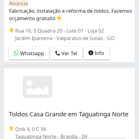
Anúncio
Sobradinho (7)
Fabricação, instalação e reforma de toldos. Fazemos
Taguatinga (23)
orçamento gratuito
...
Taguatinga Norte (1)
Fabricação, instalação e reforma de toldos. Fazemos or
Taguatinga Sul (Taguatinga) (1)
Rua 16, 0 Quadra 20 - Lote 01 - Loja 02
Zona Industrial (2)
Jardim Ipanema - Valparaíso de Goiás - GO
Águas Claras (2)
Área de Desenvolvimento Econômico (Águas Claras) (
Info
Whatsapp
Ver Tel
Toldos Casa Grande em Taguatinga Norte
Qnb 4, 0 C 34
Taguatinga Norte - Brasília - DF