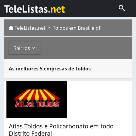
TeleListas.net
Toldos em Brasília df
Bairros
Toldos e coberturas têm a capacidade de proporcionar pri
Bairros
As melhores 5 empresas de Toldos
Brasília é formada por gente de todos os lugares, todas 
Asa Norte (3)
Asa Sul (9)
Brazlândia (1)
Candangolândia (3)
Ceilândia (21)
Ceilândia Norte (Ceilândia) (7)
Ceilândia Sul (Ceilândia) (2)
Atlas Toldos e Policarbonato em todo
Gama (3)
Distrito Federal