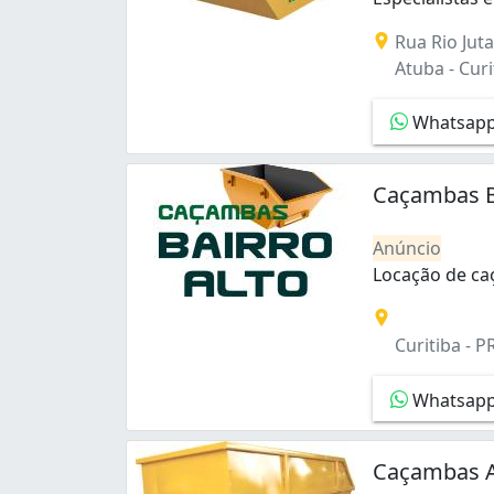
Tatuquara (2)
Especialistas
Rua Rio Juta
Tingui (3)
Atuba - Curi
Uberaba (3)
Xaxim (4)
Whatsap
Caçambas B
Anúncio
Locação de ca
Locação de caç
Curitiba - P
Whatsap
Caçambas 