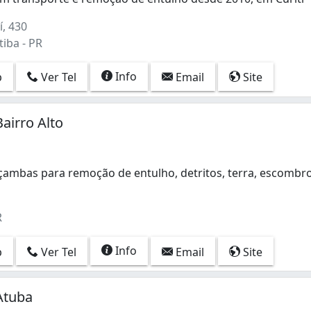
 em transporte e remoção de entulho desde 2010, em Curiti
í, 430
tiba - PR
Info
p
Ver Tel
Email
Site
airro Alto
çambas para remoção de entulho, detritos, terra, escombr
ambas para remoção de entulho, detritos, terra, escombros
R
Info
p
Ver Tel
Email
Site
Atuba