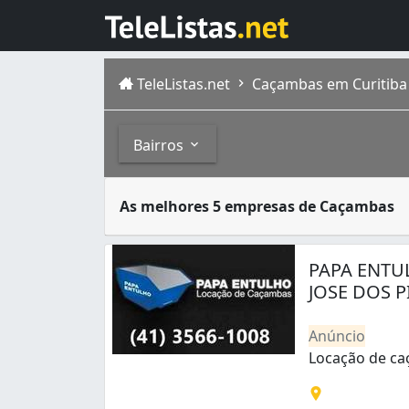
TeleListas.net
Caçambas em Curitiba
Bairros
Caçambas são grandes reservatórios de meta
Bairros
As melhores 5 empresas de Caçambas
Atual capital do estado do Paraná, Curitiba
A
Cidade Industrial
de Curitiba
é um bairro
Alto Boqueirão (2)
Alto da Rua XV (1)
PAPA ENTU
Atuba (4)
JOSE DOS P
Bairro Alto (2)
Boa Vista (5)
Anúncio
Boqueirão (4)
Locação de ca
Cajuru (7)
Locação de caç
Campina do Siqueira (1)