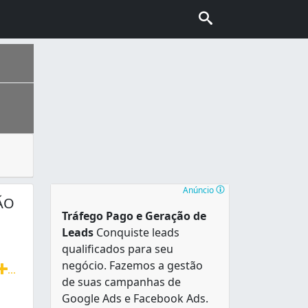
 resíduos e restos de obras e construções também são tra
ão da estrada que ligava Sorocaba e Viamão , tornou-se um 
 mais extenso da cidade, abrigando o distrito industrial de 
Anúncio
ÃO
Tráfego Pago e Geração de
Leads
Conquiste leads
qualificados para seu
negócio. Fazemos a gestão
...
de suas campanhas de
lhos em geral. Descarte de entulho residencial e comercial
Google Ads e Facebook Ads.