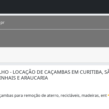
 pr
l que servem para transportar entulho e lixo. Além disso,
 foi fundada em 1693 por bandeirantes e, a partir da criaç
 localizado em Curitiba. Conhecido como
CIC
, o bairro é o
LHO - LOCAÇÃO DE CAÇAMBAS EM CURITIBA, S
INHAIS E ARAUCARIA
çambas para remoção de aterro, recicláveis, madeiras, ent
ambas para remoção de aterro, recicláveis, madeiras, entu