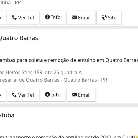
itiba - PR
Info
p
Ver Tel
Email
Site
uatro Barras
çambas para coleta e remoção de entulho em Quatro Barra
çambas para coleta e remoção de entulho em Quatro Barras
 Heitor Stier, 159 lote 25 quadra A
esarial de Quatro Barras - Quatro Barras - PR
Info
p
Ver Tel
Email
Atuba
 em transporte e remoção de entulho desde 2010, em Curiti