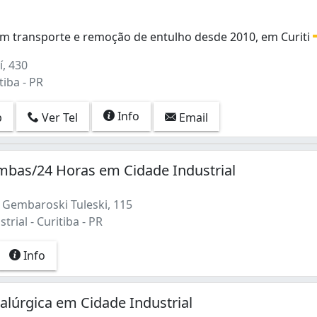
 em transporte e remoção de entulho desde 2010, em Curiti
 em transporte e remoção de entulho desde 2010, em Curiti
í, 430
tiba - PR
Info
p
Ver Tel
Email
mbas/24 Horas em Cidade Industrial
Gembaroski Tuleski, 115
trial - Curitiba - PR
Info
talúrgica em Cidade Industrial