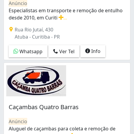
Anúncio
Tatuquara (2)
Especialistas em transporte e remoção de entulho
Tingui (3)
desde 2010, em Curiti
...
Uberaba (3)
Especialistas em transporte e remoção de entulho des
Xaxim (4)
Rua Rio Jutaí, 430
Atuba - Curitiba - PR
Info
Whatsapp
Ver Tel
Caçambas Quatro Barras
Anúncio
Aluguel de caçambas para coleta e remoção de