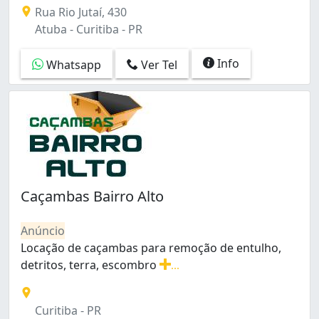
Especialistas em transporte e remoção de entulho des
Rua Rio Jutaí, 430
Atuba - Curitiba - PR
Info
Whatsapp
Ver Tel
Caçambas Bairro Alto
Anúncio
Locação de caçambas para remoção de entulho,
detritos, terra, escombro
...
Locação de caçambas para remoção de entulho, detritos
Curitiba - PR