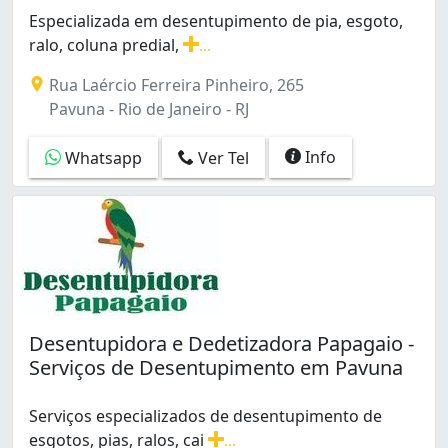
Inhaúma (4)
Especializada em desentupimento de pia, esgoto,
Inhoaíba (1)
ralo, coluna predial,
...
Irajá (2)
Especializada em desentupimento de pia, esgoto, ralo,
Rua Laércio Ferreira Pinheiro, 265
Jardim América (3)
Pavuna - Rio de Janeiro - RJ
Jardim Carioca (1)
Jardim Guanabara (2)
Info
Whatsapp
Ver Tel
Lagoa (1)
Leblon (1)
Marechal Hermes (4)
Méier (1)
Olaria (1)
Oswaldo Cruz (3)
Padre Miguel (3)
Pavuna (4)
Desentupidora e Dedetizadora Papagaio -
Pechincha (3)
Serviços de Desentupimento em Pavuna
Pedra de Guaratiba (1)
Penha (3)
Serviços especializados de desentupimento de
Penha Circular (3)
esgotos, pias, ralos, cai
...