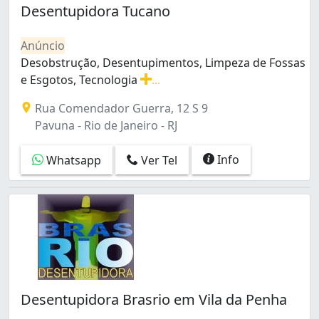
Cacuia (1)
Desentupidora Tucano
Campo Grande (7)
Cascadura (6)
Anúncio
Catumbi (1)
Desobstrução, Desentupimentos, Limpeza de Fossas
Centro (8)
e Esgotos, Tecnologia
...
Cidade Nova (1)
Desobstrução, Desentupimentos, Limpeza de Fossas e Es
Rua Comendador Guerra, 12 S 9
Cidade de Deus (1)
Pavuna - Rio de Janeiro - RJ
Cocotá (1)
Copacabana (1)
Info
Whatsapp
Ver Tel
Curicica (1)
Encantado (3)
Engenho da Rainha (2)
Engenho de Dentro (3)
Estácio (2)
Flamengo (1)
Glória (5)
Grajaú (2)
Desentupidora Brasrio em Vila da Penha
Guaratiba (2)
Honório Gurgel (1)