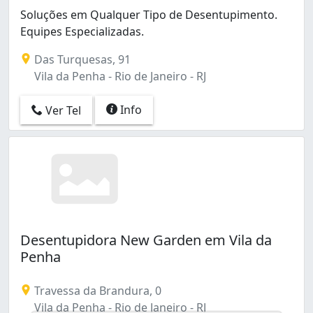
Inhaúma (4)
Soluções em Qualquer Tipo de Desentupimento.
Inhoaíba (1)
Equipes Especializadas.
Irajá (2)
Das Turquesas, 91
Jardim América (3)
Vila da Penha - Rio de Janeiro - RJ
Jardim Carioca (1)
Jardim Guanabara (2)
Info
Ver Tel
Lagoa (1)
Leblon (1)
Marechal Hermes (4)
Méier (1)
Olaria (1)
Oswaldo Cruz (3)
Padre Miguel (3)
Pavuna (4)
Desentupidora New Garden em Vila da
Pechincha (3)
Penha
Pedra de Guaratiba (1)
Penha (3)
Travessa da Brandura, 0
Penha Circular (3)
Vila da Penha - Rio de Janeiro - RJ