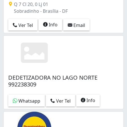
Q 7 Cl 20, 0 Lj 01
Sobradinho - Brasília - DF
Info
Ver Tel
Email
DEDETIZADORA NO LAGO NORTE
992238309
Info
Whatsapp
Ver Tel