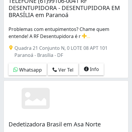
TELEFONE (61)99106-0041 RF
DESENTUPIDORA - DESENTUPIDORA EM
BRASÍLIA em Paranoá
Problemas com entupimentos? Chame quem
entende! A RF Desentupidora é r
...
Problemas com entupimentos? Chame quem entende! A RF 
Quadra 21 Conjunto N, 0 LOTE 08 APT 101
Paranoá - Brasília - DF
Info
Whatsapp
Ver Tel
Dedetizadora Brasil em Asa Norte