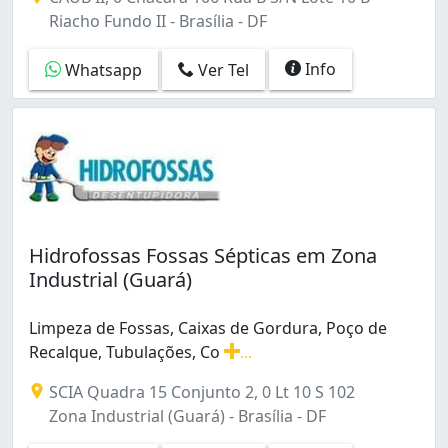
Setor Industrial (Taguatinga) (2)
Riacho Fundo II - Brasília - DF
Setor Oeste (Gama) (1)
Setor de Habitações Individuais Norte (2)
Info
Whatsapp
Ver Tel
Setor de Habitações Individuais Sul (3)
Sobradinho (7)
Sul (Águas Claras) (1)
Taguatinga (5)
Taguatinga Centro (Taguatinga) (1)
Taguatinga Norte (1)
Taguatinga Norte (Taguatinga) (7)
Hidrofossas Fossas Sépticas em Zona
Taguatinga Sul (Taguatinga) (1)
Industrial (Guará)
Vicente Pires (1)
Vila Planalto (3)
Limpeza de Fossas, Caixas de Gordura, Poço de
Vila São José (Brazlândia) (1)
Recalque, Tubulações, Co
...
Zona Industrial (Guará) (1)
Limpeza de Fossas, Caixas de Gordura, Poço de Recalqu
Área de Desenvolvimento Econômico (Águas Claras) (
SCIA Quadra 15 Conjunto 2, 0 Lt 10 S 102
Zona Industrial (Guará) - Brasília - DF