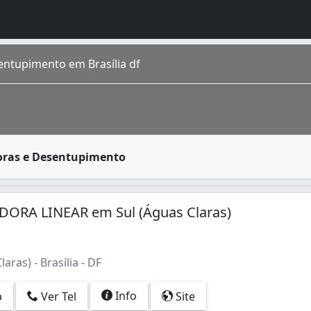
ntupimento em Brasília df
rido por residências, condomínios prediais, estabelecimen
oras e Desentupimento
gares, todas as idades e de muitas gerações. É uma mistura
2)
ORA LINEAR em Sul (Águas Claras)
aras) - Brasília - DF
Info
p
Ver Tel
Site