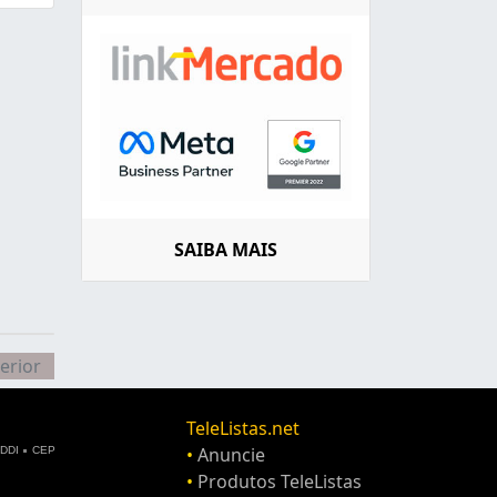
SAIBA MAIS
erior
TeleListas.net
•
Anuncie
DDI
CEP
•
Produtos TeleListas