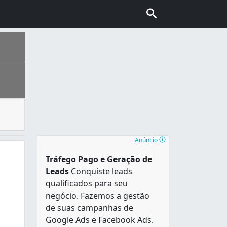
tos comerciais e industrias para uma empresa desentupidor
 de sotaques do Nordeste, Sudeste, Norte e Sul do país e a
Anúncio
Tráfego Pago e Geração de
Leads
Conquiste leads
qualificados para seu
negócio. Fazemos a gestão
de suas campanhas de
Google Ads e Facebook Ads.