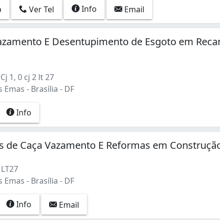
Info
p
Ver Tel
Email
azamento E Desentupimento de Esgoto em Reca
 1, 0 cj 2 lt 27
Emas - Brasília - DF
Info
os de Caça Vazamento E Reformas em Construçã
 LT27
inho) (2)
Emas - Brasília - DF
ras) (2)
(1)
Info
Email
 3 (1)