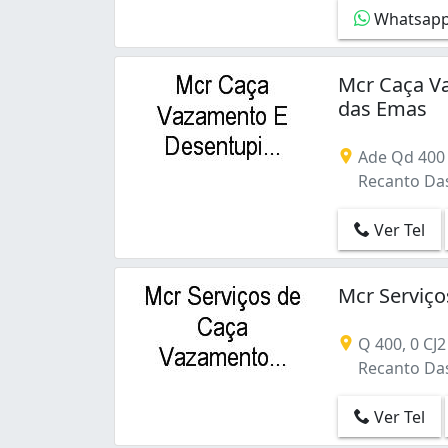
Cruzeiro (1)
Whatsap
Gama (1)
Guará (13)
Mcr Caça V
Guará I (4)
das Emas
Guará II (2)
Norte (Águas Claras) (2)
Núcleo Bandeirante (1)
Ade Qd 400 Cj
Paranoá (3)
Recanto Das 
Park Way (5)
Recanto Das Emas (4)
Ver Tel
Riacho Fundo I (2)
Riacho Fundo II (2)
Mcr Serviç
Samambaia (1)
Santa Maria (5)
Q 400, 0 CJ2
Setor Econômico de Sobradinho (Sobrad
Recanto Das 
Setor Habitacional Arniqueira (Águas Cla
Setor Habitacional Taquari (Lago Norte) 
Ver Tel
Setor Habitacional Vicente Pires (10)
Setor Habitacional Vicente Pires - Trecho