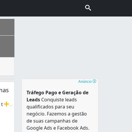
tos comerciais e industrias para uma empresa desentupidor
 de sotaques do Nordeste, Sudeste, Norte e Sul do país e a
 nome do local teve origem a partir de uma planta que se 
Anúncio
mas
Tráfego Pago e Geração de
Leads
Conquiste leads
 t
...
qualificados para seu
ubulações e canos. Também fazemos desentupimento de esgot
negócio. Fazemos a gestão
de suas campanhas de
Google Ads e Facebook Ads.