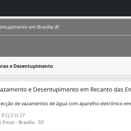
ntupimento em Brasília df
rido por residências, condomínios prediais, estabelecimen
oras e Desentupimento
gares, todas as idades e de muitas gerações. É uma mistura
rativa pertencente ao Distrito Federal, criado em 1993. O
azamento e Desentupimento em Recanto das E
1)
tecção de vazamentos de água com aparelho eletrônico em
ecção de vazamentos de água com aparelho eletrônico em t
0 Cj 2 Lt 27
Emas - Brasília - DF