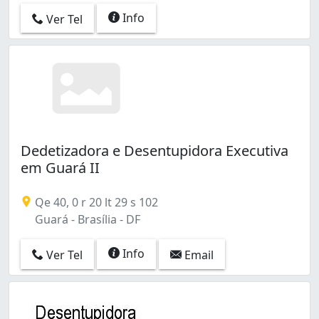
Info
Ver Tel
Dedetizadora e Desentupidora Executiva
em Guará II
Qe 40, 0 r 20 lt 29 s 102
Guará - Brasília - DF
Info
Ver Tel
Email