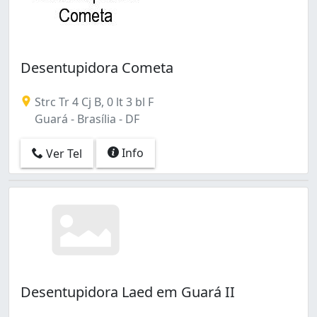
Desentupidora Cometa
Strc Tr 4 Cj B, 0 lt 3 bl F
Guará - Brasília - DF
Info
Ver Tel
Desentupidora Laed em Guará II