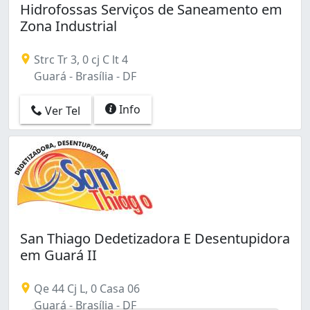
Hidrofossas Serviços de Saneamento em
Zona Industrial
Strc Tr 3, 0 cj C lt 4
Guará - Brasília - DF
Info
Ver Tel
San Thiago Dedetizadora E Desentupidora
em Guará II
Qe 44 Cj L, 0 Casa 06
Guará - Brasília - DF