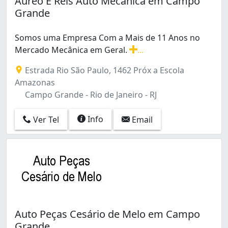
Áureo E Reis Auto Mecânica em Campo
Braz de Pina (1)
Grande
Cacuia (1)
Campo Grande (3)
Somos uma Empresa Com a Mais de 11 Anos no
Campo dos Afonsos (1)
Mercado Mecânica em Geral.
...
Centro (3)
Somos uma Empresa Com a Mais de 11 Anos no Mercad
Copacabana (2)
Estrada Rio São Paulo, 1462 Próx a Escola
Engenheiro Leal (1)
Amazonas
Engenho Novo (2)
Campo Grande - Rio de Janeiro - RJ
Freguesia (Jacarepaguá) (1)
Guaratiba (1)
Info
Ver Tel
Email
Higienópolis (1)
Jacarepaguá (2)
Jacaré (1)
Jardim América (1)
Lagoa (1)
Leblon (2)
Lins de Vasconcelos (1)
Auto Peças Cesário de Melo em Campo
Maracanã (1)
Grande
Méier (2)