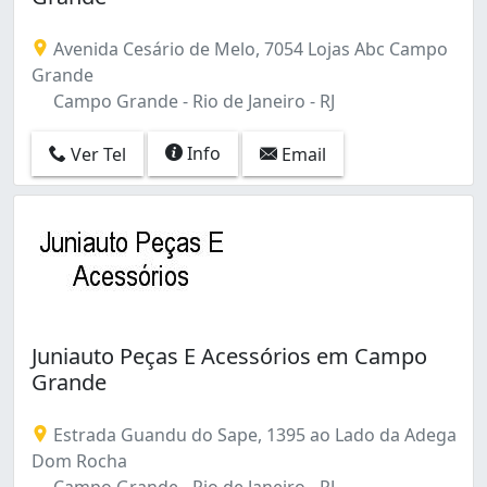
Olaria (2)
Oswaldo Cruz (2)
Avenida Cesário de Melo, 7054 Lojas Abc Campo
Paciência (1)
Grande
Parada de Lucas (1)
Campo Grande - Rio de Janeiro - RJ
Pavuna (1)
Pechincha (2)
Info
Ver Tel
Email
Penha (1)
Praça da Bandeira (2)
Realengo (3)
Recreio dos Bandeirantes (2)
Rio Comprido (1)
Rocha Miranda (1)
Sepetiba (1)
Juniauto Peças E Acessórios em Campo
São Cristóvão (2)
Grande
Taquara (1)
Tijuca (2)
Estrada Guandu do Sape, 1395 ao Lado da Adega
Vaz Lobo (1)
Dom Rocha
Vila Isabel (4)
Campo Grande - Rio de Janeiro - RJ