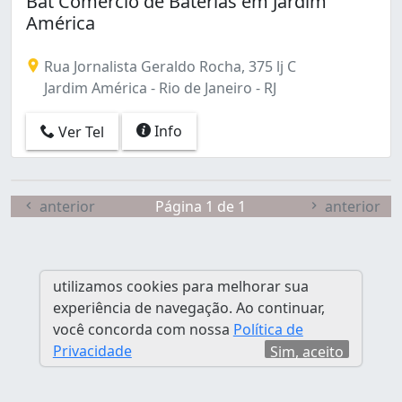
Bat Comércio de Baterias em Jardim
Braz de Pina (1)
América
Cacuia (1)
Campo Grande (3)
Rua Jornalista Geraldo Rocha, 375 lj C
Campo dos Afonsos (1)
Jardim América - Rio de Janeiro - RJ
Centro (3)
Copacabana (2)
Info
Ver Tel
Engenheiro Leal (1)
Engenho Novo (2)
Freguesia (Jacarepaguá) (1)
Guaratiba (1)
anterior
Página 1 de 1
anterior
Higienópolis (1)
Jacarepaguá (2)
Jacaré (1)
utilizamos cookies para melhorar sua
Jardim América (1)
experiência de navegação. Ao continuar,
Lagoa (1)
você concorda com nossa
Política de
Leblon (2)
Privacidade
Sim, aceito
Lins de Vasconcelos (1)
Maracanã (1)
Méier (2)