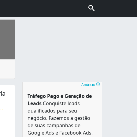
veis e tem tempo de vida útil determinado. Essas baterias 
ais escolhida pelo turismo internacional no Brasil, conhec
endo limite com os bairros Ramos, Penha e Complexo do Al
Anúncio
ia
Tráfego Pago e Geração de
Leads
Conquiste leads
...
qualificados para seu
rcas e modelos de baterias, e entregamos com a rapidez que
negócio. Fazemos a gestão
de suas campanhas de
Google Ads e Facebook Ads.