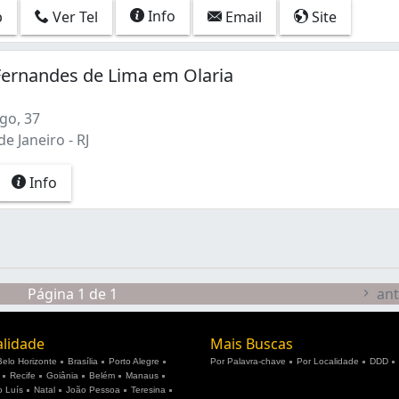
Info
p
Ver Tel
Email
Site
Fernandes de Lima em Olaria
go, 37
de Janeiro - RJ
Info
Página 1 de 1
ant
alidade
Mais Buscas
Belo Horizonte
Brasília
Porto Alegre
Por Palavra-chave
Por Localidade
DDD
Recife
Goiânia
Belém
Manaus
 Luís
Natal
João Pessoa
Teresina