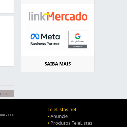
SAIBA MAIS
erior
TeleListas.net
•
Anuncie
DDI
CEP
•
Produtos TeleListas