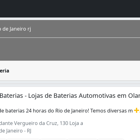
 de Janeiro rj
er energia elétrica para os automóveis, elas são recarregá
eria
o homônimo fica na região Sudeste do país. É a cidade de m
ertence à chamada Zona da Leopoldina, na Zona Norte, faz
Baterias - Lojas de Baterias Automotivas em Olar
de baterias 24 horas do Rio de Janeiro! Temos diversas m
de baterias 24 horas do Rio de Janeiro! Temos diversas ma
nte Vergueiro da Cruz, 130 Loja a
de Janeiro - RJ