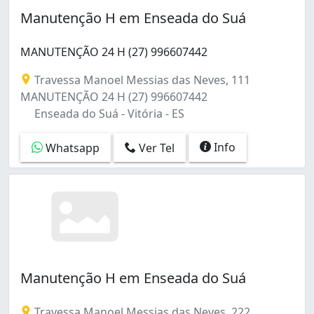
Estrelinha (2)
Manutenção H em Enseada do Suá
Forte São João (2)
Fradinhos (1)
MANUTENÇÃO 24 H (27) 996607442
Goiabeiras (3)
Ilha de Santa Maria (2)
Travessa Manoel Messias das Neves, 111
Ilha do Boi (1)
MANUTENÇÃO 24 H (27) 996607442
Itararé (1)
Enseada do Suá - Vitória - ES
Jardim Camburi (8)
Jardim da Penha (3)
Info
Whatsapp
Ver Tel
Joana D'arc (3)
Maruípe (2)
Monte Belo (1)
Praia do Canto (3)
Redenção (1)
República (1)
Romão (1)
Manutenção H em Enseada do Suá
Santa Lúcia (1)
Santa Tereza (1)
Santo Antônio (2)
Travessa Manoel Messias das Neves, 222