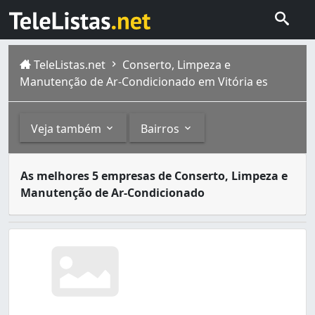
TeleListas.net
Conserto, Limpeza e
Manutenção de Ar-Condicionado em Vitória es
Veja também
Bairros
Os serviços de instalação, conserto, limpeza e conserva
Outros
Bairros
As melhores 5 empresas de Conserto, Limpeza e
Vitória é um município do estado do Espírito Santo, onde 
Manutenção de Ar-Condicionado
Projeto e Instalação de Ar-Condicionado (1)
Antônio Honório (1)
Bento Ferreira (1)
Caratoíra (2)
Centro (5)
Comdusa (1)
Consolação (1)
Enseada do Suá (2)