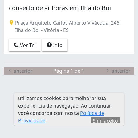
Estrelinha (2)
conserto de ar horas em Ilha do Boi
Forte São João (2)
Fradinhos (1)
Praça Arquiteto Carlos Alberto Vivácqua, 246
Goiabeiras (3)
Ilha do Boi - Vitória - ES
Ilha de Santa Maria (2)
Ilha do Boi (1)
Info
Ver Tel
Itararé (1)
Jardim Camburi (8)
Jardim da Penha (3)
Joana D'arc (3)
anterior
Página 1 de 1
anterior
Maruípe (2)
Monte Belo (1)
Praia do Canto (3)
utilizamos cookies para melhorar sua
Redenção (1)
experiência de navegação. Ao continuar,
República (1)
você concorda com nossa
Política de
Romão (1)
Privacidade
Sim, aceito
Santa Lúcia (1)
Santa Tereza (1)
Santo Antônio (2)