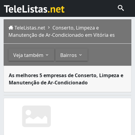
TeleListas.net
Conserto, Limpeza e
Manutenção de Ar-Condicionado em Vitória es
Veja também
Bairros
Os serviços de instalação, conserto, limpeza e conserva
Outros
Bairros
As melhores 5 empresas de Conserto, Limpeza e
Vitória é um município do estado do Espírito Santo, onde 
Manutenção de Ar-Condicionado
Ar-Condicionado (2)
Antônio Honório (1)
Produtos, Equipamentos e Conserto para Refrigeração
Bento Ferreira (1)
Caratoíra (2)
Centro (5)
Comdusa (1)
Consolação (1)
Enseada do Suá (2)