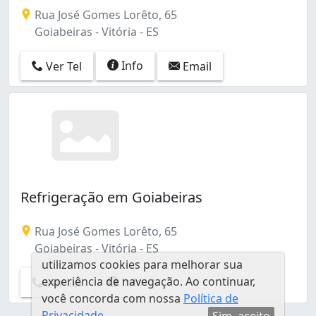
Venda, Conserto, Manutenção e Instalação de Ar-Condic
Santos Dumont (2)
Rua José Gomes Lorêto, 65
São José (1)
Goiabeiras - Vitória - ES
Universitário (1)
Vila Rubim (1)
Info
Ver Tel
Email
Refrigeração em Goiabeiras
Rua José Gomes Lorêto, 65
Goiabeiras - Vitória - ES
utilizamos cookies para melhorar sua
experiência de navegação. Ao continuar,
Info
Ver Tel
você concorda com nossa
Política de
Privacidade