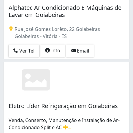
Estrelinha (2)
Alphatec Ar Condicionado E Máquinas de
Forte São João (2)
Lavar em Goiabeiras
Fradinhos (1)
Goiabeiras (3)
Rua José Gomes Lorêto, 22 Goiabeiras
Ilha de Santa Maria (2)
Goiabeiras - Vitória - ES
Ilha do Boi (1)
Itararé (1)
Info
Ver Tel
Email
Jardim Camburi (8)
Jardim da Penha (3)
Joana D'arc (3)
Maruípe (2)
Monte Belo (1)
Praia do Canto (3)
Redenção (1)
República (1)
Eletro Líder Refrigeração em Goiabeiras
Romão (1)
Santa Lúcia (1)
Venda, Conserto, Manutenção e Instalação de Ar-
Santa Tereza (1)
Condicionado Split e AC
...
Santo Antônio (2)