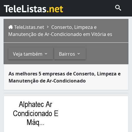
TeleListas.net
Conserto, Limpeza e
Manutenção de Ar-Condicionado em Vitória es
Veja também
Bairros
Os serviços de instalação, conserto, limpeza e conserva
Outros
Bairros
As melhores 5 empresas de Conserto, Limpeza e
Vitória é um município do estado do Espírito Santo, onde 
Manutenção de Ar-Condicionado
Ar-Condicionado (4)
Antônio Honório (1)
Conserto e Peças para Refrigeradores e Adegas Climat
Bento Ferreira (1)
Produtos, Equipamentos e Conserto para Refrigeração
Caratoíra (2)
Centro (5)
Comdusa (1)
Consolação (1)
Enseada do Suá (2)