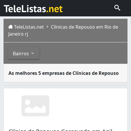
TeleListas.net
Clínicas de Repouso em Rio de
Janeiro rj
Bairros
Após certa idade, os idosos necessitam de cuidados espec
Bairros
As melhores 5 empresas de Clínicas de Repouso
A cidade do Rio de Janeiro capital do estado homônimo fi
Andaraí (1)
Anil (2)
Bangu (1)
Barra da Tijuca (1)
Botafogo (4)
Braz de Pina (1)
Cachambi (1)