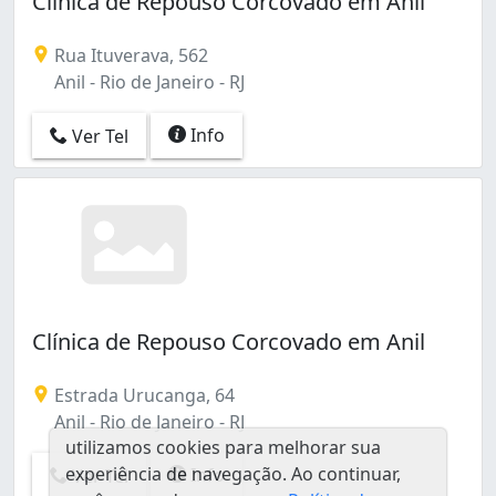
Clínica de Repouso Corcovado em Anil
Caju (1)
Campinho (1)
Rua Ituverava, 562
Campo Grande (5)
Anil - Rio de Janeiro - RJ
Centro (1)
Freguesia (Jacarepaguá) (1)
Info
Ver Tel
Glória (1)
Grajaú (2)
Guaratiba (3)
Itanhangá (1)
Jacarepaguá (2)
Laranjeiras (1)
Madureira (2)
Moneró (1)
Clínica de Repouso Corcovado em Anil
Méier (2)
Paciência (1)
Estrada Urucanga, 64
Pechincha (1)
Anil - Rio de Janeiro - RJ
Penha Circular (1)
utilizamos cookies para melhorar sua
Praça Seca (2)
experiência de navegação. Ao continuar,
Info
Ver Tel
Quintino Bocaiúva (1)