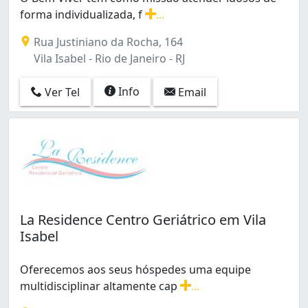
Recreio dos Bandeirantes (1)
forma individualizada, f
...
Rio Comprido (3)
O Bem Viver tem como missão atender idosos de forma
Rua Justiniano da Rocha, 164
Santa Cruz (1)
Vila Isabel - Rio de Janeiro - RJ
Santa Teresa (2)
Senador Vasconcelos (1)
Info
Ver Tel
Email
Sepetiba (1)
Tanque (2)
Taquara (4)
Tijuca (6)
Todos os Santos (1)
Vargem Grande (1)
Vargem Pequena (1)
Vila Isabel (3)
La Residence Centro Geriátrico em Vila
Isabel
Oferecemos aos seus hóspedes uma equipe
multidisciplinar altamente cap
...
Oferecemos aos seus hóspedes uma equipe multidiscip