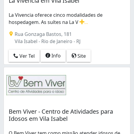
La Vivência em Vila Isabel
Caju (1)
Campinho (1)
La Vivencia oferece cinco modalidades de
Campo Grande (5)
hospedagem. As suítes na La V
...
Centro (1)
La Vivencia oferece cinco modalidades de hospedagem.
Freguesia (Jacarepaguá) (1)
Rua Gonzaga Bastos, 181
Glória (1)
Vila Isabel - Rio de Janeiro - RJ
Grajaú (2)
Guaratiba (3)
Info
Ver Tel
Site
Itanhangá (1)
Jacarepaguá (2)
Laranjeiras (1)
Madureira (2)
Moneró (1)
Méier (2)
Paciência (1)
Bem Viver - Centro de Atividades para
Pechincha (1)
Idosos em Vila Isabel
Penha Circular (1)
Praça Seca (2)
Quintino Bocaiúva (1)
O Bem Viver tem como missão atender idosos de