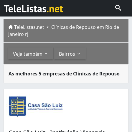
TeleListas.net
Clínicas de Repouso em Rio de
Janeiro rj
Veja também
Bairros
Após certa idade, os idosos necessitam de cuidados espec
Outros
Bairros
As melhores 5 empresas de Clínicas de Repouso
A cidade do Rio de Janeiro capital do estado homônimo fi
Asilos e Abrigos (1)
Andaraí (1)
Anil (2)
Bangu (1)
Barra da Tijuca (1)
Botafogo (4)
Braz de Pina (1)
Cachambi (1)