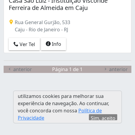
Casa São Luiz - Instituição Visconde
Caju (1)
Ferreira de Almeida em Caju
Campinho (1)
Campo Grande (5)
Rua General Gurjão, 533
Centro (1)
Caju - Rio de Janeiro - RJ
Freguesia (Jacarepaguá) (1)
Glória (1)
Info
Ver Tel
Grajaú (2)
Guaratiba (3)
Itanhangá (1)
Jacarepaguá (2)
anterior
Página 1 de 1
anterior
Laranjeiras (1)
Madureira (2)
Moneró (1)
utilizamos cookies para melhorar sua
Méier (2)
experiência de navegação. Ao continuar,
Paciência (1)
você concorda com nossa
Política de
Pechincha (1)
Privacidade
Sim, aceito
Penha Circular (1)
Praça Seca (2)
Quintino Bocaiúva (1)