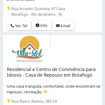
Recreio dos Bandeirantes (1)
Rua Arnaldo Quintela, 97 Casa
Rio Comprido (3)
Botafogo - Rio de Janeiro - RJ
Santa Cruz (1)
Santa Teresa (2)
Info
Ver Tel
Email
Senador Vasconcelos (1)
Sepetiba (1)
Tanque (2)
Taquara (4)
Tijuca (6)
Todos os Santos (1)
Vargem Grande (1)
Vargem Pequena (1)
Residencial e Centro de Convivência para
Vila Isabel (3)
Idosos - Casa de Repouso em Botafogo
Uma casa tranquila, confortável, onde encontram-se
repouso, recreação,
...
Uma casa tranquila, confortável, onde encontram-se rep
Rua Álvaro Ramos, 385 Fd