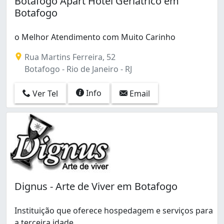
Botafogo Apart Hotel Geriátrico em
Caju (1)
Botafogo
Campinho (1)
Campo Grande (5)
o Melhor Atendimento com Muito Carinho
Centro (1)
Freguesia (Jacarepaguá) (1)
Rua Martins Ferreira, 52
Glória (1)
Botafogo - Rio de Janeiro - RJ
Grajaú (2)
Guaratiba (3)
Info
Ver Tel
Email
Itanhangá (1)
Jacarepaguá (2)
Laranjeiras (1)
Madureira (2)
Moneró (1)
Méier (2)
Paciência (1)
Dignus - Arte de Viver em Botafogo
Pechincha (1)
Penha Circular (1)
Praça Seca (2)
Instituição que oferece hospedagem e serviços para
Quintino Bocaiúva (1)
a terceira idade.