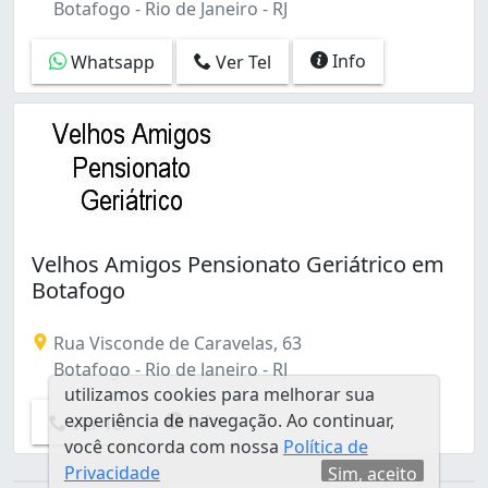
Botafogo - Rio de Janeiro - RJ
Info
Whatsapp
Ver Tel
Velhos Amigos Pensionato Geriátrico em
Botafogo
Rua Visconde de Caravelas, 63
Botafogo - Rio de Janeiro - RJ
utilizamos cookies para melhorar sua
experiência de navegação. Ao continuar,
Info
Ver Tel
você concorda com nossa
Política de
Privacidade
Sim, aceito