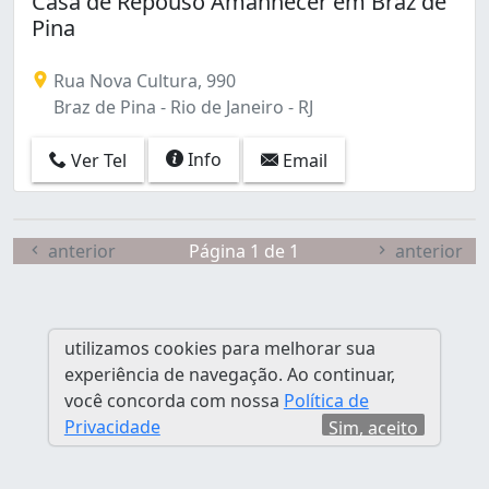
Casa de Repouso Amanhecer em Braz de
Caju (1)
Pina
Campinho (1)
Campo Grande (5)
Rua Nova Cultura, 990
Centro (1)
Braz de Pina - Rio de Janeiro - RJ
Freguesia (Jacarepaguá) (1)
Glória (1)
Info
Ver Tel
Email
Grajaú (2)
Guaratiba (3)
Itanhangá (1)
Jacarepaguá (2)
anterior
Página 1 de 1
anterior
Laranjeiras (1)
Madureira (2)
Moneró (1)
utilizamos cookies para melhorar sua
Méier (2)
experiência de navegação. Ao continuar,
Paciência (1)
você concorda com nossa
Política de
Pechincha (1)
Privacidade
Sim, aceito
Penha Circular (1)
Praça Seca (2)
Quintino Bocaiúva (1)