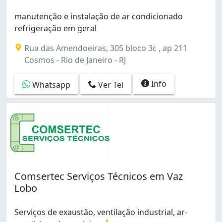
Rocha (2)
manutenção e instalação de ar condicionado
Rocinha (1)
refrigeração em geral
Santa Cruz (4)
Santo Cristo (1)
Rua das Amendoeiras, 305 bloco 3c , ap 211
Santíssimo (1)
Cosmos - Rio de Janeiro - RJ
Senador Camará (1)
Senador Vasconcelos (3)
Info
Whatsapp
Ver Tel
São Cristóvão (13)
Taquara (11)
Taquara (Jacarepagua) (1)
Tauá (2)
Tijuca (11)
Todos os Santos (1)
Tomás Coelho (2)
Comsertec Serviços Técnicos em Vaz
Turiaçu (1)
Lobo
Vargem Grande (4)
Vargem Pequena (2)
Vasco da Gama (1)
Serviços de exaustão, ventilação industrial, ar-