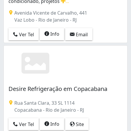
Vaz Lobo (2)
condicionado, projetos
...
Vicente de Carvalho (1)
Serviços de exaustão, ventilação industrial, ar-condici
Avenida Vicente de Carvalho, 441
Vigário Geral (1)
Vaz Lobo - Rio de Janeiro - RJ
Vila Isabel (7)
Vila Valqueire (2)
Info
Ver Tel
Email
Vila da Penha (3)
Desire Refrigeração em Copacabana
Rua Santa Clara, 33 SL 1114
Copacabana - Rio de Janeiro - RJ
Info
Ver Tel
Site