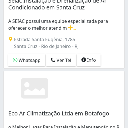
Seiac Instalação e Drenalização de Ar
Benfica (7)
Condicionado em Santa Cruz
Bento Ribeiro (4)
Bonsucesso (8)
A SEIAC possui uma equipe especializada para
Botafogo (9)
oferecer o melhor atendim
...
Cachambi (2)
A SEIAC possui uma equipe especializada para oferece
Caju (1)
Estrada Santa Eugênia, 1785
Camorim (2)
Santa Cruz - Rio de Janeiro - RJ
Campinho (1)
Campo Grande (31)
Info
Whatsapp
Ver Tel
Cascadura (1)
Catete (1)
Catumbi (1)
Cavalcanti (1)
Centro (25)
Cidade Nova (1)
Cidade de Deus (1)
Eco Ar Climatização Ltda em Botafogo
Coelho Neto (2)
Colégio (1)
Copacabana (8)
o Melhor Lugar Para Instalação e Manutenção no Rj.