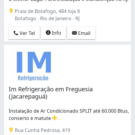
Cordovil (2)
Praia de Botafogo, 484 loja 8
Cosmos (3)
Botafogo - Rio de Janeiro - RJ
Del Castilho (1)
Deodoro (1)
Info
Ver Tel
Email
Encantado (1)
Engenheiro Leal (1)
Engenho Novo (2)
Engenho da Rainha (1)
Engenho de Dentro (3)
Estácio (3)
Flamengo (2)
Freguesia (Ilha do Governador) (1)
Im Refrigeração em Freguesia
Freguesia (Jacarepaguá) (6)
(Jacarepaguá)
Galeão (1)
Gamboa (1)
Instalação de Ar Condicionado SPLIT até 60.000 Btus,
Gardênia Azul (3)
conserto e matute
...
Grajaú (3)
Instalação de Ar Condicionado SPLIT até 60.000 Btus, 
Guadalupe (2)
Rua Cunha Pedrosa, 419