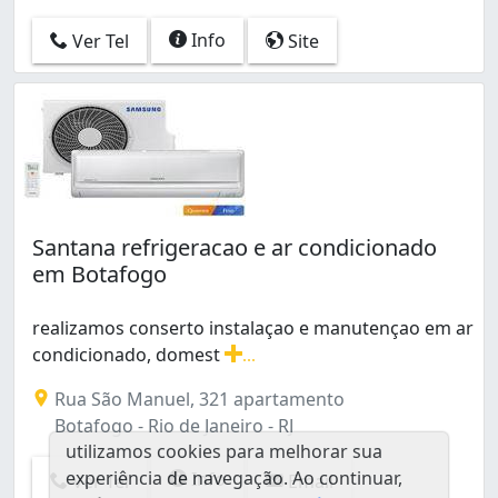
Info
Ver Tel
Site
Santana refrigeracao e ar condicionado
em Botafogo
realizamos conserto instalaçao e manutençao em ar
condicionado, domest
...
realizamos conserto instalaçao e manutençao em ar co
Rua São Manuel, 321 apartamento
Botafogo - Rio de Janeiro - RJ
utilizamos cookies para melhorar sua
experiência de navegação. Ao continuar,
Info
Ver Tel
Email