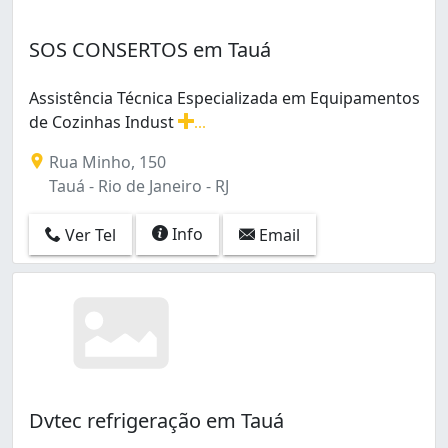
Barra da Tijuca (12)
Barros Filho (1)
SOS CONSERTOS em Tauá
Benfica (7)
Bento Ribeiro (4)
Assistência Técnica Especializada em Equipamentos
Bonsucesso (8)
de Cozinhas Indust
...
Botafogo (9)
Assistência Técnica Especializada em Equipamentos de 
Cachambi (2)
Rua Minho, 150
Caju (1)
Tauá - Rio de Janeiro - RJ
Camorim (2)
Campinho (1)
Info
Ver Tel
Email
Campo Grande (31)
Cascadura (1)
Catete (1)
Catumbi (1)
Cavalcanti (1)
Centro (25)
Cidade Nova (1)
Dvtec refrigeração em Tauá
Cidade de Deus (1)
Coelho Neto (2)