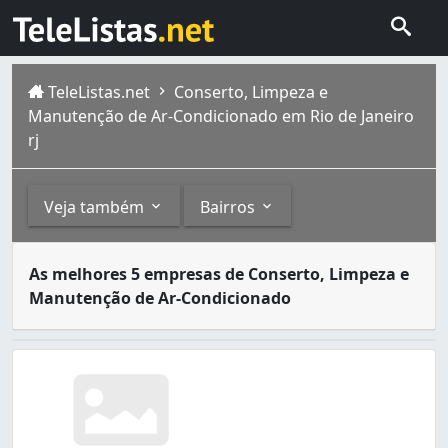
TeleListas.net
Conserto, Limpeza e
Manutenção de Ar-Condicionado em Rio de Janeiro
rj
Veja também
Bairros
Os serviços de instalação, conserto, limpeza e conserva
Outros
Bairros
As melhores 5 empresas de Conserto, Limpeza e
A cidade do Rio de Janeiro capital do estado homônimo fi
Manutenção de Ar-Condicionado
Produtos, Equipamentos e Conserto para Refrigeração
Abolição (1)
Ar-Condicionado (1)
Acari (1)
Conserto e Peças para Refrigeradores e Adegas Climat
Anchieta (3)
Andaraí (3)
Anil (1)
Bangu (8)