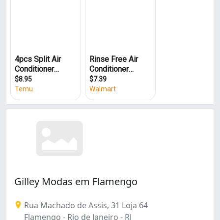
Barra da Tijuca (12)
Barros Filho (1)
Benfica (7)
Bento Ribeiro (4)
Bonsucesso (8)
Botafogo (9)
Cachambi (2)
Caju (1)
Camorim (2)
Campinho (1)
Campo Grande (31)
Cascadura (1)
Catete (1)
Catumbi (1)
Cavalcanti (1)
Gilley Modas em Flamengo
Centro (25)
Cidade Nova (1)
Rua Machado de Assis, 31 Loja 64
Cidade de Deus (1)
Flamengo - Rio de Janeiro - RJ
Coelho Neto (2)