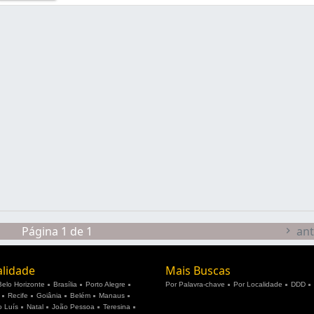
Página 1 de 1
ant
alidade
Mais Buscas
Belo Horizonte
Brasília
Porto Alegre
Por Palavra-chave
Por Localidade
DDD
Recife
Goiânia
Belém
Manaus
 Luís
Natal
João Pessoa
Teresina