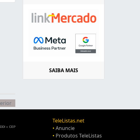
SAIBA MAIS
erior
TeleListas.net
•
Anuncie
DDI
CEP
•
Produtos TeleListas