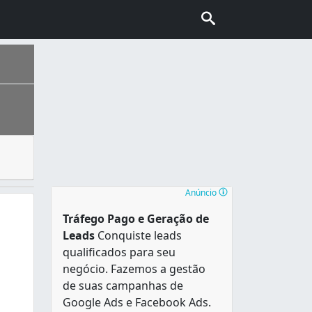
oas ou empresas habilitadas a trabalhar com esse tipo de 
ais escolhida pelo turismo internacional no Brasil, conhec
Anúncio
Tráfego Pago e Geração de
Leads
Conquiste leads
qualificados para seu
negócio. Fazemos a gestão
de suas campanhas de
Google Ads e Facebook Ads.