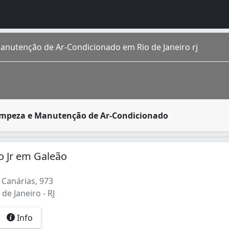
anutenção de Ar-Condicionado em Rio de Janeiro rj
za e conservação de ar-condicionado são prestados por pess
Limpeza e Manutenção de Ar-Condicionado
o homônimo fica na região Sudeste do país. É a cidade de m
 Refrigeração (3)
Adegas Climatizadas (2)
o Jr em Galeão
(1)
 Canárias, 973
de Janeiro - RJ
Info