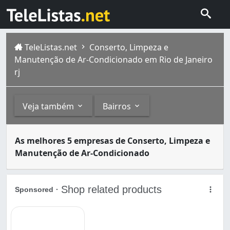
TeleListas.net
Conserto, Limpeza e
Manutenção de Ar-Condicionado em Rio de Janeiro
rj
Veja também
Bairros
Os serviços de instalação, conserto, limpeza e conserva
Outros
Bairros
As melhores 5 empresas de Conserto, Limpeza e
A cidade do Rio de Janeiro capital do estado homônimo fi
Manutenção de Ar-Condicionado
Produtos, Equipamentos e Conserto para Refrigeraçã
Abolição (1)
Ar-Condicionado (3)
Acari (1)
Conserto e Peças para Refrigeradores e Adegas Climat
Anchieta (3)
Andaraí (3)
Anil (1)
Bangu (8)