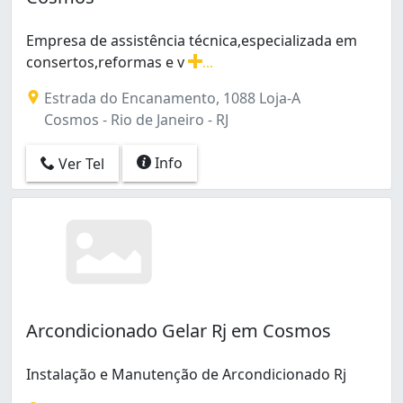
Colégio (1)
Copacabana (8)
Empresa de assistência técnica,especializada em
Cordovil (2)
consertos,reformas e v
...
Cosmos (3)
Empresa de assistência técnica,especializada em conse
Estrada do Encanamento, 1088 Loja-A
Del Castilho (1)
Cosmos - Rio de Janeiro - RJ
Deodoro (1)
Encantado (1)
Info
Ver Tel
Engenheiro Leal (1)
Engenho Novo (2)
Engenho da Rainha (1)
Engenho de Dentro (3)
Estácio (3)
Flamengo (2)
Freguesia (Ilha do Governador) (1)
Freguesia (Jacarepaguá) (6)
Arcondicionado Gelar Rj em Cosmos
Galeão (1)
Gamboa (1)
Instalação e Manutenção de Arcondicionado Rj
Gardênia Azul (3)