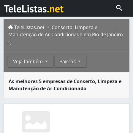
TeleListas.net
Conserto, Limpeza e
Manutenção de Ar-Condicionado em Rio de Janeiro
rj
Veja também
Bairros
Os serviços de instalação, conserto, limpeza e conserva
Outros
Bairros
As melhores 5 empresas de Conserto, Limpeza e
A cidade do Rio de Janeiro capital do estado homônimo fi
Manutenção de Ar-Condicionado
Cosmos
é um bairro da zona oeste do Rio de Janeiro, on
Produtos, Equipamentos e Conserto para Refrigeração
Abolição (1)
Ar-Condicionado (4)
Acari (1)
Anchieta (3)
Andaraí (3)
Anil (1)
Bangu (8)