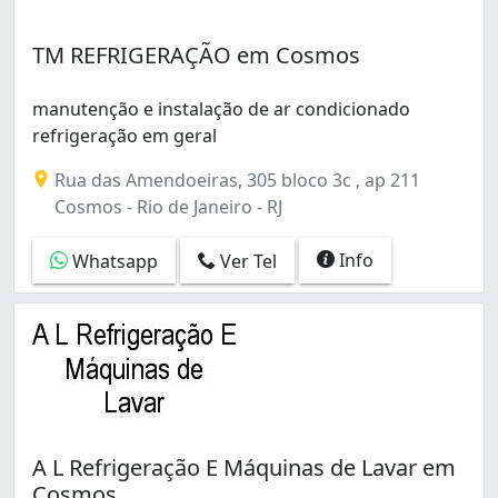
Barra da Tijuca (12)
Barros Filho (1)
TM REFRIGERAÇÃO em Cosmos
Benfica (7)
Bento Ribeiro (4)
manutenção e instalação de ar condicionado
Bonsucesso (8)
refrigeração em geral
Botafogo (9)
Cachambi (2)
Rua das Amendoeiras, 305 bloco 3c , ap 211
Caju (1)
Cosmos - Rio de Janeiro - RJ
Camorim (2)
Campinho (1)
Info
Whatsapp
Ver Tel
Campo Grande (31)
Cascadura (1)
Catete (1)
Catumbi (1)
Cavalcanti (1)
Centro (25)
Cidade Nova (1)
A L Refrigeração E Máquinas de Lavar em
Cidade de Deus (1)
Cosmos
Coelho Neto (2)